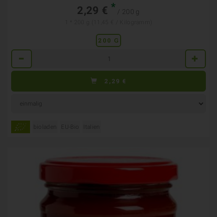
*
2,29 €
/ 200 g
1 * 200 g (11,45 € / Kilogramm)
200 G
Anzahl
2,29
€
bioladen
EU-Bio
Italien