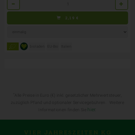
Anzahl
2,19
€
bioladen
EU-Bio
Italien
*
Alle Preise in Euro (€) inkl. gesetzlicher Mehrwertsteuer,
zuzüglich Pfand und optionaler Servicegebühren. Weitere
hier
.
Informationen finden Sie
VIER JAHRESZEITEN KG