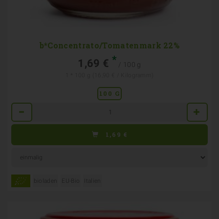
b*Concentrato/Tomatenmark 22%
*
1,69 €
/ 100 g
1 * 100 g (16,90 € / Kilogramm)
100 G
Anzahl
1,69
€
bioladen
EU-Bio
Italien