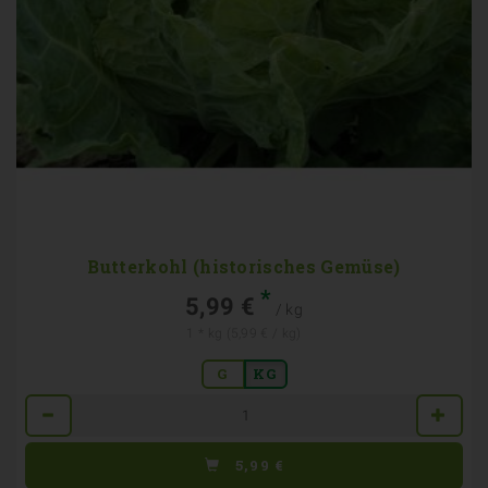
Butterkohl (historisches Gemüse)
*
5,99 €
/ kg
1 * kg (5,99 € / kg)
G
KG
Anzahl
5,99
€