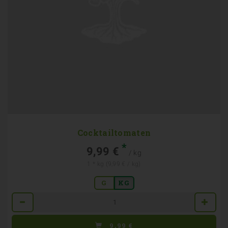
Cocktailtomaten
*
9,99 €
/ kg
1 * kg (9,99 € / kg)
G
KG
Anzahl
9,99
€