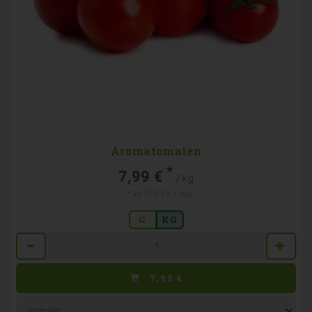
Aromatomaten
*
7,99 €
/ kg
1 * kg (7,99 € / kg)
G
KG
Anzahl
7,99
€