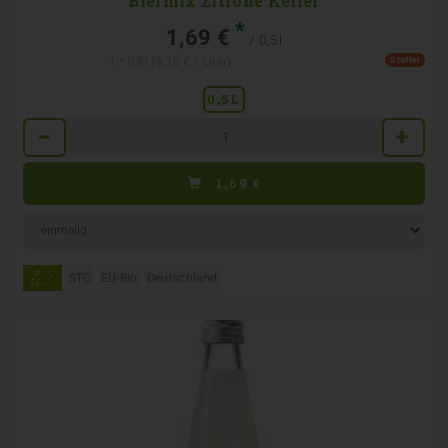
Biermix Zitrone Keller
*
1,69 €
/ 0,5l
Staffel
1 * 0,5l (3,38 € / Liter)
0,5L
Anzahl
1,69
€
STÖ
EU-Bio
Deutschland