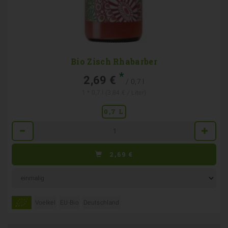
Bio Zisch Rhabarber
*
2,69 €
/ 0,7 l
1 * 0,7 l (3,84 € / Liter)
0,7 L
Anzahl
2,69
€
Voelkel
EU-Bio
Deutschland