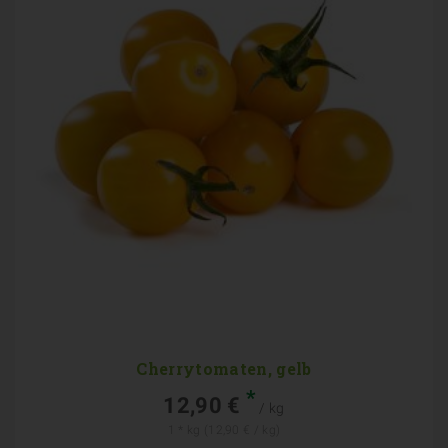
Cherrytomaten, gelb
*
12,90 €
/ kg
1 * kg (12,90 € / kg)