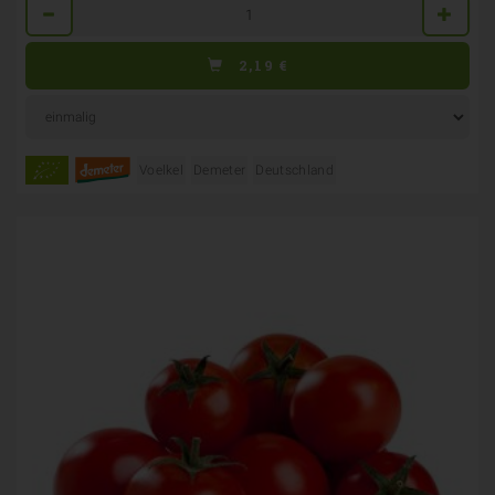
Anzahl
2,19
€
Voelkel
Demeter
Deutschland