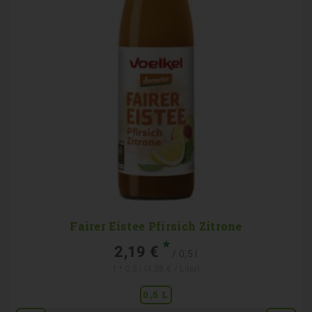
Fairer Eistee Pfirsich Zitrone
*
2,19 €
/ 0,5 l
1 * 0,5 l (4,38 € / Liter)
0,5 L