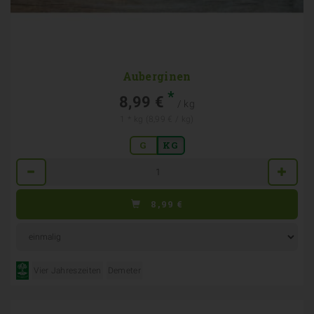
Auberginen
*
8,99 €
/ kg
1 * kg (8,99 € / kg)
G
KG
Anzahl
8,99
€
Vier Jahreszeiten
Demeter