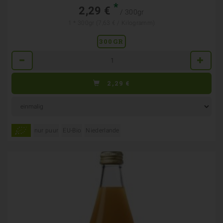
*
2,29 €
/ 300gr
1 * 300gr (7,63 € / Kilogramm)
300GR
Anzahl
2,29
€
nur puur
EU-Bio
Niederlande