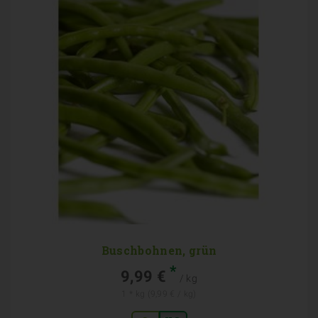
Buschbohnen, grün
*
9,99 €
/ kg
1 * kg (9,99 € / kg)