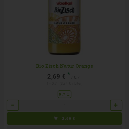
Bio Zisch Natur Orange
*
2,69 €
/ 0,7 l
1 * 0,7 l (3,84 € / Liter)
0,7 L
Anzahl
2,69
€