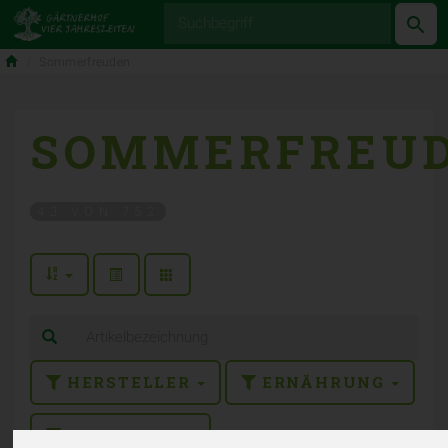
Produkt
Sommerfreuden
SOMMERFREU
43 VON 752
HERSTELLER
ERNÄHRUNG
ALLERGENE