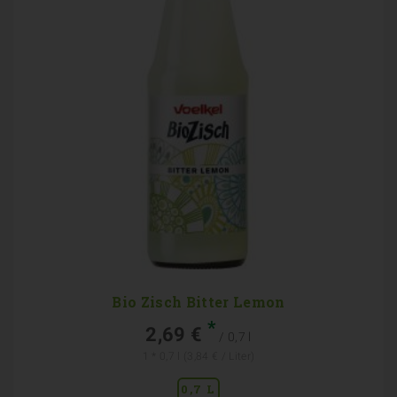
Bio Zisch Bitter Lemon
*
2,69 €
/ 0,7 l
1 * 0,7 l (3,84 € / Liter)
0,7 L