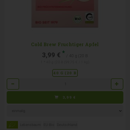
Cold Brew Fruchtiger Apfel
*
3,99 €
/ 40 g (20 B
1 * 40 g (20 B (99,75 € / 1 kg)
40 G (20 B
Anzahl
3,99
€
Lebensbaum
EU-Bio
Deutschland