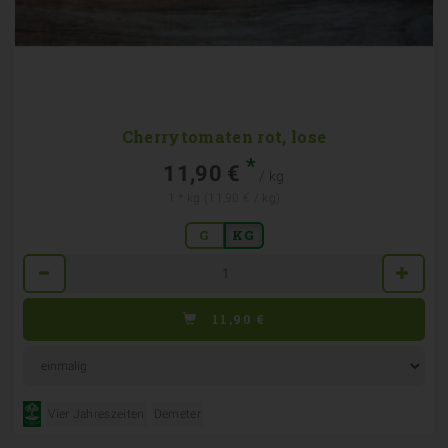
Cherrytomaten rot, lose
*
11,90 €
/ kg
1 * kg (11,90 € / kg)
G
KG
Anzahl
11,90
€
Vier Jahreszeiten
Demeter