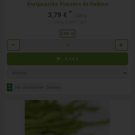
Bratpaprika Pimento de Padron
*
3,79 €
/ 200 g
1 * 200 g (1,90 € / Stk)
200 G
Anzahl
3,79
€
Vier Jahreszeiten
Demeter