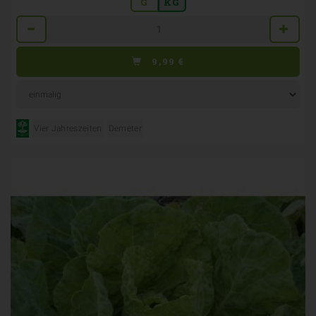
G
KG
Anzahl
9,99
€
Vier Jahreszeiten
Demeter