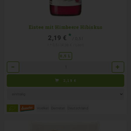
Eistee mit Himbeere Hibiskus
*
2,19 €
/ 0,5 l
1 * 0,5 l (4,38 € / Liter)
0,5 L
Anzahl
2,19
€
Voelkel
Demeter
Deutschland