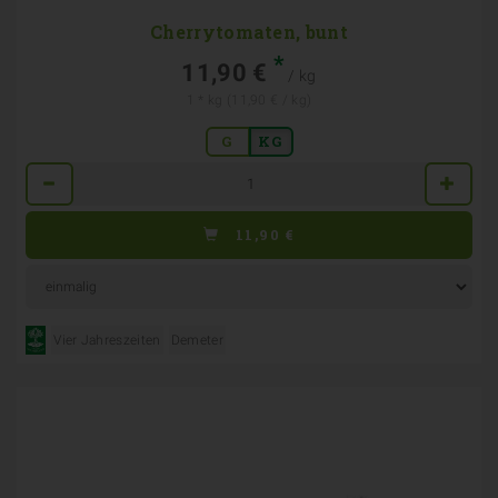
Cherrytomaten, bunt
*
11,90 €
/ kg
1 * kg (11,90 € / kg)
G
KG
Anzahl
11,90
€
Vier Jahreszeiten
Demeter