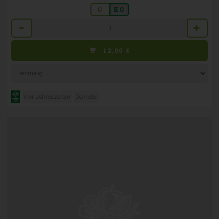
G
KG
Anzahl
12,90
€
Vier Jahreszeiten
Demeter